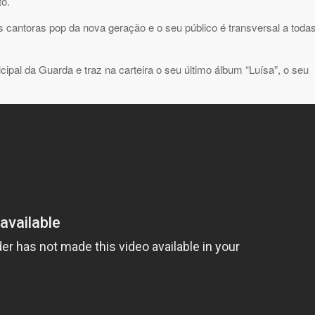
to.
 cantoras pop da nova geração e o seu público é transversal a toda
ipal da Guarda e traz na carteira o seu último álbum “Luísa”, o seu