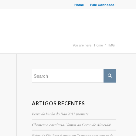
Home
Fale Connosco!
You are here:
Home
/
TMG
ARTIGOS RECENTES
Feira do Vinho do Dão 2017 promete
Chamem a cavalaria! Vamos ao Cerco de Almeida!
Feira de São Bartolomeu em Trancoso com cartaz de