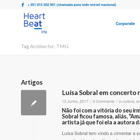
+ 351 915 202 001 (chamada para rede móvel nacional)
Corporate
Tag Archive for: TMG
Artigos
Luísa Sobral em concerto
/
/
13 Junho, 2017
0 Comments
in
cultura
,
en
Não foi com a vitória do seu ir
Sobral ficou famosa, aliás, “A
artista já que foi ela a autora 
Luísa Sobral tem vindo a cimentar a s