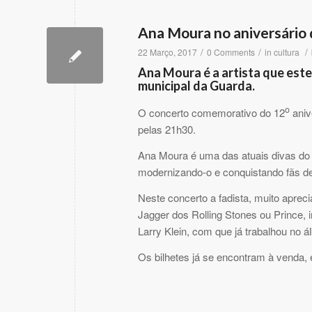
Ana Moura no aniversári
/
/
/
22 Março, 2017
0 Comments
in
cultura
Ana Moura é a artista que este
municipal da Guarda.
o
O concerto comemorativo do 12
anive
pelas 21h30.
Ana Moura é uma das atuais divas do 
modernizando-o e conquistando fãs de
Neste concerto a fadista, muito apre
Jagger dos Rolling Stones ou Prince, 
Larry Klein, com que já trabalhou no á
Os bilhetes já se encontram à venda,