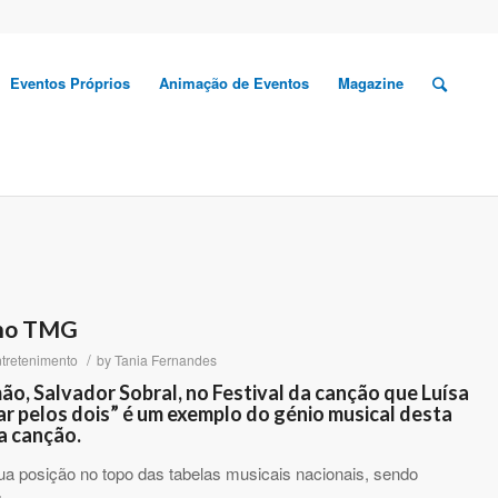
Eventos Próprios
Animação de Eventos
Magazine
 no TMG
/
tretenimento
by
Tania Fernandes
mão, Salvador Sobral, no Festival da canção que Luísa
mar pelos dois” é um exemplo do génio musical desta
da canção.
ua posição no topo das tabelas musicais nacionais, sendo