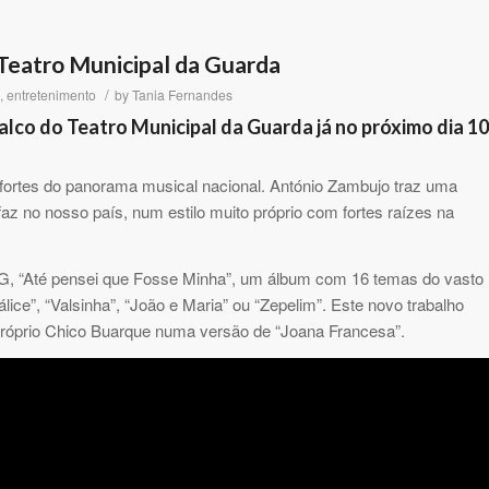
Teatro Municipal da Guarda
/
,
entretenimento
by
Tania Fernandes
alco do Teatro Municipal da Guarda já no próximo dia 10
fortes do panorama musical nacional. António Zambujo traz uma
faz no nosso país, num estilo muito próprio com fortes raízes na
MG, “Até pensei que Fosse Minha”, um álbum com 16 temas do vasto
ice”, “Valsinha”, “João e Maria” ou “Zepelim”. Este novo trabalho
róprio Chico Buarque numa versão de “Joana Francesa”.