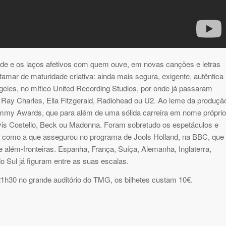
ade e os laços afetivos com quem ouve, em novas canções e letras
mar de maturidade criativa: ainda mais segura, exigente, autêntica
eles, no mítico United Recording Studios, por onde já passaram
 Ray Charles, Ella Fitzgerald, Radiohead ou U2. Ao leme da produçã
mmy Awards, que para além de uma sólida carreira em nome próprio
vis Costello, Beck ou Madonna. Foram sobretudo os espetáculos e
is, como a que assegurou no programa de Jools Holland, na BBC, que
 além-fronteiras. Espanha, França, Suíça, Alemanha, Inglaterra,
 Sul já figuram entre as suas escalas.
21h30 no grande auditório do TMG, os bilhetes custam 10€.