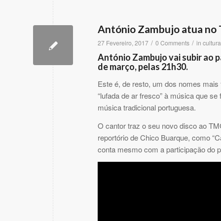
António Zambujo atua no 
/
/
27 Fevereiro, 2017
0 Comments
in
cultura
António Zambujo vai subir ao p
de março, pelas 21h30.
Este é, de resto, um dos nomes mais 
“lufada de ar fresco” à música que se 
música tradicional portuguesa.
O cantor traz o seu novo disco ao T
reportório de Chico Buarque, como “Cál
conta mesmo com a participação do p