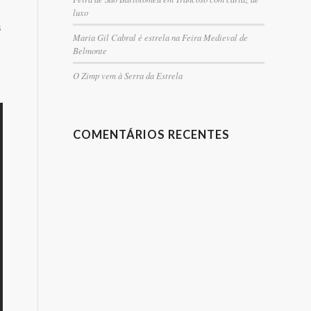
luxo
s
Maria Gil Cabral é estrela na Feira Medieval de
Belmonte
O Zimp vem à Serra da Estrela
COMENTÁRIOS RECENTES