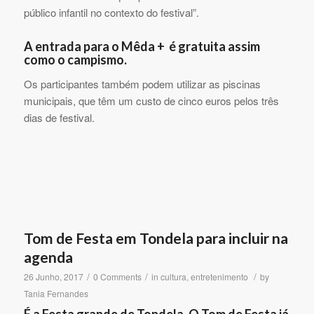
público infantil no contexto do festival”.
A entrada para o Mêda + é gratuita assim
como o campismo.
Os participantes também podem utilizar as piscinas
municipais, que têm um custo de cinco euros pelos três
dias de festival.
Tom de Festa em Tondela para incluir na
agenda
/
/
/
26 Junho, 2017
0 Comments
in
cultura
,
entretenimento
by
Tania Fernandes