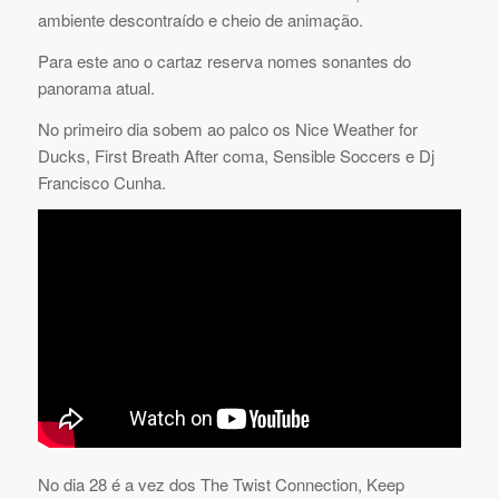
ambiente descontraído e cheio de animação.
Para este ano o cartaz reserva nomes sonantes do
panorama atual.
No primeiro dia sobem ao palco os Nice Weather for
Ducks, First Breath After coma, Sensible Soccers e Dj
Francisco Cunha.
No dia 28 é a vez dos The Twist Connection, Keep