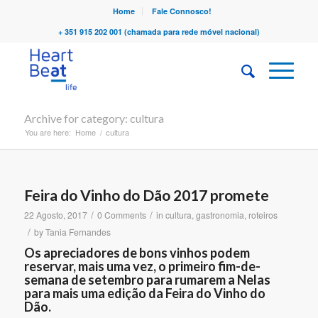
Home
Fale Connosco!
+ 351 915 202 001 (chamada para rede móvel nacional)
Archive for category: cultura
You are here:
Home
/
cultura
Feira do Vinho do Dão 2017 promete
/
/
22 Agosto, 2017
0 Comments
in
cultura
,
gastronomia
,
roteiros
/
by
Tania Fernandes
Os apreciadores de bons vinhos podem
reservar, mais uma vez, o primeiro fim-de-
semana de setembro para rumarem a Nelas
para mais uma edição da Feira do Vinho do
Dão.