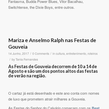
Fantasma, Budda Power Blues, Vitor Bacalhau,
Switchtense, the Dixie Boys, entre outros.
Mariza e Anselmo Ralph nas Festas de
Gouveia
/
/
14 Junho, 2017
0 Comments
in
cultura
,
entretenimento
,
roteiros
/
by
Tania Fernandes
As Festas de Gouveia decorrem de 10 a 14 de
Agosto e são um dos pontos altos das festas
de verão na região.
O cartaz já está desenhado e este ano conta com nomes
de luxo que prometem atrair milhares a Gouveia.
As Festas do Senhor do Calvário começam com os
Best