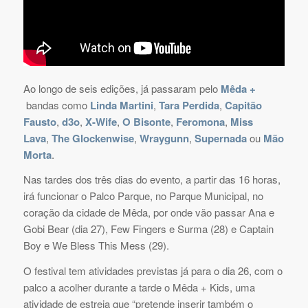
Ao longo de seis edições, já passaram pelo
Mêda +
bandas como
Linda Martini
,
Tara Perdida
,
Capitão
Fausto
,
d3o
,
X-Wife
,
O Bisonte
,
Feromona
,
Miss
Lava
,
The Glockenwise
,
Wraygunn
,
Supernada
ou
Mão
Morta
.
Nas tardes dos três dias do evento, a partir das 16 horas,
irá funcionar o Palco Parque, no Parque Municipal, no
coração da cidade de Mêda, por onde vão passar Ana e
Gobi Bear (dia 27), Few Fingers e Surma (28) e Captain
Boy e We Bless This Mess (29).
O festival tem atividades previstas já para o dia 26, com o
palco a acolher durante a tarde o Mêda + Kids, uma
atividade de estreia que “pretende inserir também o