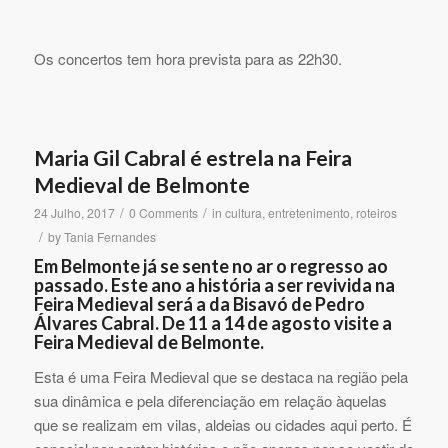
Os concertos tem hora prevista para as 22h30.
Maria Gil Cabral é estrela na Feira
Medieval de Belmonte
/
/
24 Julho, 2017
0 Comments
in
cultura
,
entretenimento
,
roteiros
/
by
Tania Fernandes
Em Belmonte já se sente no ar o regresso ao
passado. Este ano a história a ser revivida na
Feira Medieval será a da Bisavó de Pedro
Álvares Cabral. De 11 a 14 de agosto visite a
Feira Medieval de Belmonte.
Esta é uma Feira Medieval que se destaca na região pela
sua dinâmica e pela diferenciação em relação àquelas
que se realizam em vilas, aldeias ou cidades aqui perto. É