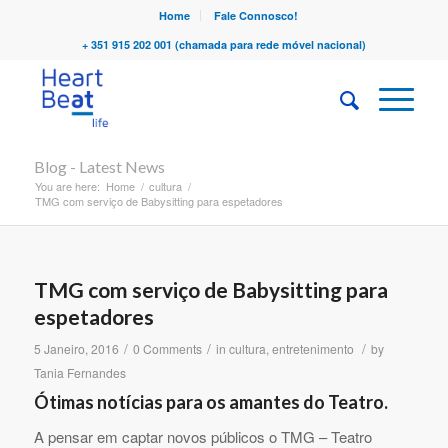
Home
Fale Connosco!
+ 351 915 202 001 (chamada para rede móvel nacional)
Blog - Latest News
You are here:
Home
/
cultura
/
TMG com serviço de Babysitting para espetadores
TMG com serviço de Babysitting para
espetadores
/
/
/
5 Janeiro, 2016
0 Comments
in
cultura
,
entretenimento
by
Tania Fernandes
Ótimas notícias para os amantes do Teatro.
A pensar em captar novos públicos o TMG – Teatro