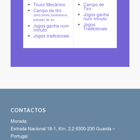
Touro Mecânico
Campo de
Tiro
Campo de tiro
Jogos ganha
(arco,besta,zarabatana,
num minuto
pressão de ar)
Jogos
Jogos ganha num
Tradicionais
minuto
Jogos tradicionais
CONTACTOS
Morada:
Estrada Nacional 18-1, Km. 2.2 6300-230 Guarda –
Portugal