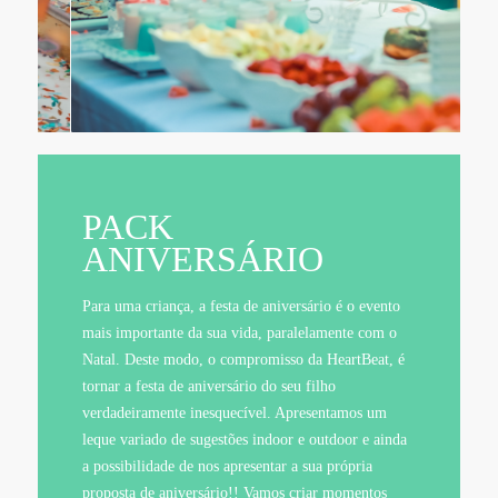
PACK
ANIVERSÁRIO
Para uma criança, a festa de aniversário é o evento
mais importante da sua vida, paralelamente com o
Natal. Deste modo, o compromisso da HeartBeat, é
tornar a festa de aniversário do seu filho
verdadeiramente inesquecível. Apresentamos um
leque variado de sugestões indoor e outdoor e ainda
a possibilidade de nos apresentar a sua própria
proposta de aniversário!! Vamos criar momentos