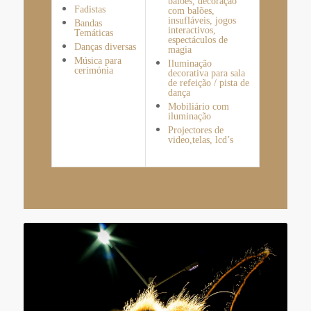
balões, decoração
Fadistas
com balões,
insufláveis, jogos
Bandas
interactivos,
Temáticas
espectáculos de
Danças diversas
magia
Música para
Iluminação
cerimónia
decorativa para sala
de refeição / pista de
dança
Mobiliário com
iluminação
Projectores de
video,telas, lcd’s