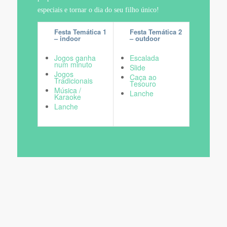
especiais e tornar o dia do seu filho único!
Festa Temática 1
Festa Temática 2
– indoor
– outdoor
Jogos ganha
Escalada
num minuto
Slide
Jogos
Caça ao
Tradicionais
Tesouro
Música /
Lanche
Karaoke
Lanche