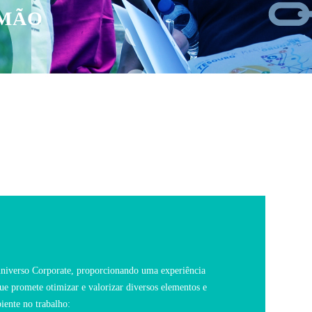
 MÃO
o universo Corporate, proporcionando uma experiência
 promete otimizar e valorizar diversos elementos e
iente no trabalho: