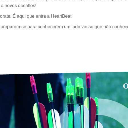
 e novos desafios!
rate. É aqui que entra a HeartBeat!
o e preparem-se para conhecerem um lado vosso que não conhec
A