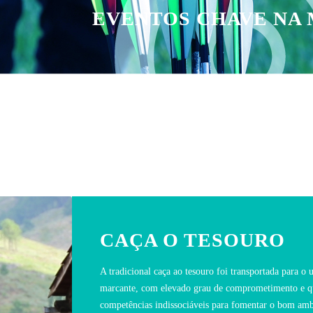
EVENTOS CHAVE NA
CAÇA O TESOURO
A tradicional caça ao tesouro foi transportada para 
marcante, com elevado grau de comprometimento e que
competências indissociáveis para fomentar o bom amb