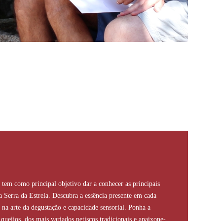
tem como principal objetivo dar a conhecer as principais
da Serra da Estrela. Descubra a essência presente em cada
 na arte da degustação e capacidade sensorial. Ponha a
queijos, dos mais variados petiscos tradicionais e apaixone-