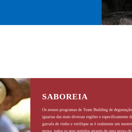
SABOREIA
Os nossos programas de Team Building de degustação 
iguarias das mais diversas regiões e especificamente 
garrafa de vinho e verifique se é realmente um mestre
prova, todos os seus sentidos através de uma prova de 