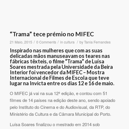
“Trama” tece prémio no MIFEC
/
/
/
21 Maio, 2015
0 Comments
in
cultura
by
Tania Fernandes
Inspirado nas mulheres que com as suas
delicadas mãos manuseavam os teares nas
fábricas têxteis, o filme “Trama” de Luísa
Soares mestrada pela Universidade da Beira
Interior foi vencedor da MIFEC – Mostra
Internacional de Filmes de Escola que teve
lugar na Invicta entre os dias 12 e 16 de maio.
O MIFEC já vai na sua 12ª edição, e contou com 51
filmes de 14 países na edição deste ano, sendo apoiado
pelo Instituto do Cinema e do Audiovisual, da RTP, do
Ministério da Cultura e da Câmara Municipal do Porto.
Luísa Soares finalizou o mestrado em 2014 sob