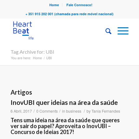
Home
Fale Connosco!
+ 351 915 202 001 (chamada para rede móvel nacional)
Tag Archive for: UBI
You are here:
Home
/
UBI
Artigos
InovUBI quer ideias na área da saúde
/
/
/
6 Abril, 2017
0 Comments
in
business
by
Tania Fernandes
Tens uma ideia na área da saúde que queres
ver sair do papel? Aproveita o InovUBI –
Concurso de Ideias 2017!