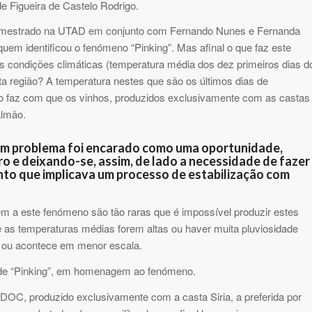
e Figueira de Castelo Rodrigo.
de mestrado na UTAD em conjunto com Fernando Nunes e Fernanda
em identificou o fenómeno “Pinking”. Mas afinal o que faz este
 condições climáticas (temperatura média dos dez primeiros dias d
a região? A temperatura nestes que são os últimos dias de
o faz com que os vinhos, produzidos exclusivamente com as castas
almão.
 um problema foi encarado como uma oportunidade,
o e deixando-se, assim, de lado a necessidade de fazer
nto que implicava um processo de estabilização com
em a este fenómeno são tão raras que é impossível produzir estes
 as temperaturas médias forem altas ou haver muita pluviosidade
e ou acontece em menor escala.
do de “Pinking”, em homenagem ao fenómeno.
DOC, produzido exclusivamente com a casta Siria, a preferida por