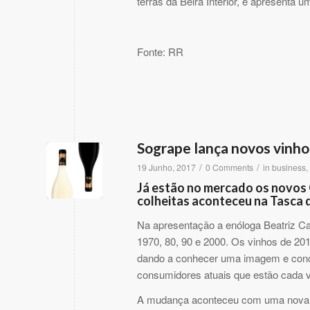
terras da Beira Interior, e apresenta 
Fonte: RR
Sogrape lança novos vinh
/
/
19 Junho, 2017
0 Comments
in
business
,
Já estão no mercado os novos
colheitas aconteceu na Tasca d
Na apresentação a enóloga Beatriz C
1970, 80, 90 e 2000. Os vinhos de 201
dando a conhecer uma imagem e conc
consumidores atuais que estão cada v
A mudança aconteceu com uma nova ga