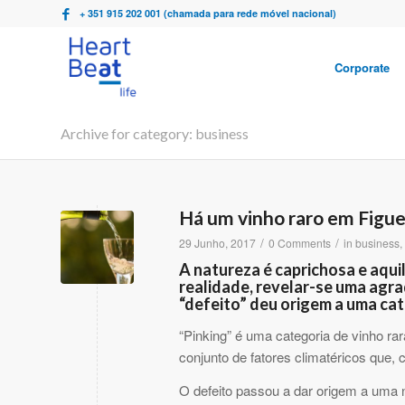
+ 351 915 202 001 (chamada para rede móvel nacional)
Corporate
Archive for category: business
Há um vinho raro em Figue
/
/
29 Junho, 2017
0 Comments
in
business
,
A natureza é caprichosa e aqu
realidade, revelar-se uma agr
“defeito” deu origem a uma cat
“Pinking” é uma categoria de vinho r
conjunto de fatores climatéricos que
O defeito passou a dar origem a uma 