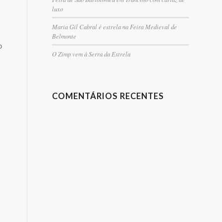
luxo
Maria Gil Cabral é estrela na Feira Medieval de
Belmonte
o
O Zimp vem à Serra da Estrela
COMENTÁRIOS RECENTES