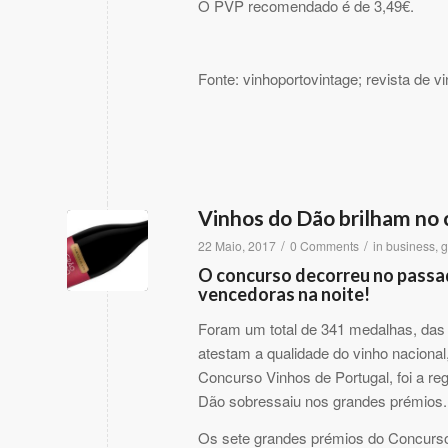
O PVP recomendado é de 3,49€.
Fonte: vinhoportovintage; revista de v
Vinhos do Dão brilham no 
/
/
22 Maio, 2017
0 Comments
in
business
,
g
O concurso decorreu no passad
vencedoras na noite!
Foram um total de 341 medalhas, das 
atestam a qualidade do vinho nacional,
Concurso Vinhos de Portugal, foi a r
Dão sobressaiu nos grandes prémios.
Os sete grandes prémios do Concurso 