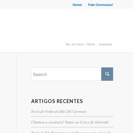
Home
Fale Connosco!
You are here:
Home
/
business
ARTIGOS RECENTES
Feira do Vinho do Dão 2017 promete
Chamem a cavalaria! Vamos ao Cerco de Almeida!
Feira de São Bartolomeu em Trancoso com cartaz de