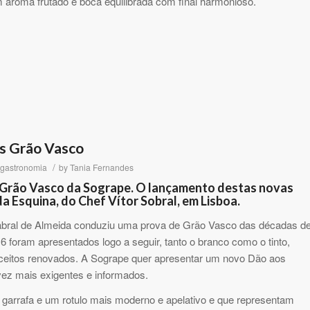
um aroma frutado e boca equilibrada com final harmonioso.
os Grão Vasco
/
gastronomia
by
Tania Fernandes
 Grão Vasco da Sogrape. O lançamento destas novas
a Esquina, do Chef Vítor Sobral, em Lisboa.
abral de Almeida conduziu uma prova de Grão Vasco das décadas d
6 foram apresentados logo a seguir, tanto o branco como o tinto,
eitos renovados. A Sogrape quer apresentar um novo Dão aos
ez mais exigentes e informados.
rrafa e um rotulo mais moderno e apelativo e que representam