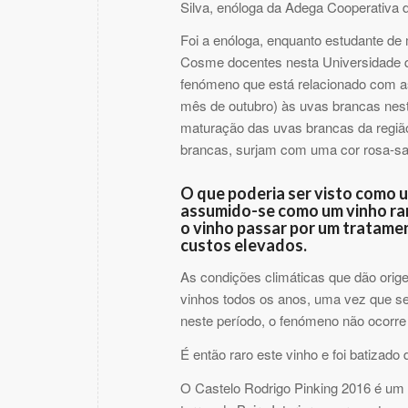
Silva, enóloga da Adega Cooperativa d
Foi a enóloga, enquanto estudante 
Cosme docentes nesta Universidade qu
fenómeno que está relacionado com as
mês de outubro) às uvas brancas nest
maturação das uvas brancas da regiã
brancas, surjam com uma cor rosa-s
O que poderia ser visto como
assumido-se como um vinho rar
o vinho passar por um tratame
custos elevados.
As condições climáticas que dão orig
vinhos todos os anos, uma vez que se
neste período, o fenómeno não ocorr
É então raro este vinho e foi batiza
O Castelo Rodrigo Pinking 2016 é um 