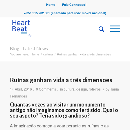
Home
Fale Connosco!
+ 351 915 202 001 (chamada para rede móvel nacional)
Blog - Latest News
You are here:
Home
/
cultura
/
Ruínas ganham vida a três dimensões
Ruínas ganham vida a três dimensões
/
/
/
14 Abril, 2016
0 Comments
in
cultura
,
design
,
roteiros
by
Tania
Fernandes
Quantas vezes ao visitar um monumento
antigo não imaginamos como terá sido. Qual o
seu aspeto? Teria sido grandioso?
A imaginação começa a voar perante as ruínas e as