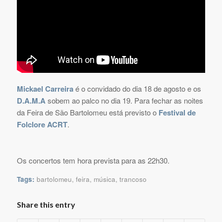
Mickael Carreira
é o convidado do dia 18 de agosto e os
D.A.M.A
sobem ao palco no dia 19. Para fechar as noites
da Feira de São Bartolomeu está previsto o
Festival de
Folclore ACRT
.
Os concertos tem hora prevista para as 22h30.
Tags:
bartolomeu
,
feira
,
música
,
trancoso
Share this entry