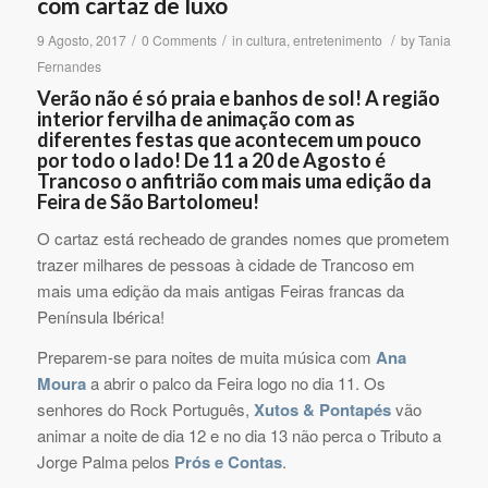
com cartaz de luxo
/
/
/
9 Agosto, 2017
0 Comments
in
cultura
,
entretenimento
by
Tania
Fernandes
Verão não é só praia e banhos de sol! A região
interior fervilha de animação com as
diferentes festas que acontecem um pouco
por todo o lado! De 11 a 20 de Agosto é
Trancoso o anfitrião com mais uma edição da
Feira de São Bartolomeu!
O cartaz está recheado de grandes nomes que prometem
trazer milhares de pessoas à cidade de Trancoso em
mais uma edição da mais antigas Feiras francas da
Península Ibérica!
Preparem-se para noites de muita música com
Ana
Moura
a abrir o palco da Feira logo no dia 11. Os
senhores do Rock Português,
Xutos & Pontapés
vão
animar a noite de dia 12 e no dia 13 não perca o Tributo a
Jorge Palma pelos
Prós e Contas
.