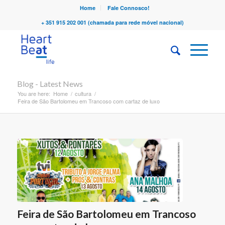
Home
Fale Connosco!
+ 351 915 202 001 (chamada para rede móvel nacional)
Blog - Latest News
You are here:
Home
/
cultura
/
Feira de São Bartolomeu em Trancoso com cartaz de luxo
Feira de São Bartolomeu em Trancoso