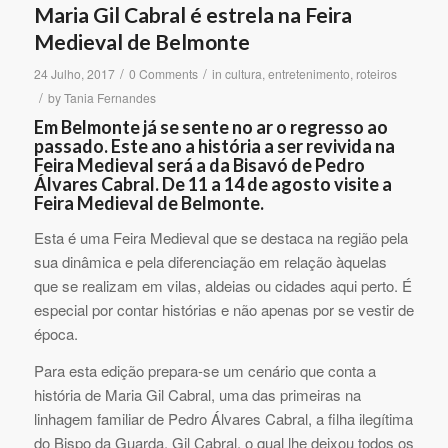
Maria Gil Cabral é estrela na Feira
Medieval de Belmonte
/
/
24 Julho, 2017
0 Comments
in
cultura
,
entretenimento
,
roteiros
/
by
Tania Fernandes
Em Belmonte já se sente no ar o regresso ao
passado. Este ano a história a ser revivida na
Feira Medieval será a da Bisavó de Pedro
Álvares Cabral. De 11 a 14 de agosto visite a
Feira Medieval de Belmonte.
Esta é uma Feira Medieval que se destaca na região pela
sua dinâmica e pela diferenciação em relação àquelas
que se realizam em vilas, aldeias ou cidades aqui perto. É
especial por contar histórias e não apenas por se vestir de
época.
Para esta edição prepara-se um cenário que conta a
história de Maria Gil Cabral, uma das primeiras na
linhagem familiar de Pedro Álvares Cabral, a filha ilegítima
do Bispo da Guarda, Gil Cabral, o qual lhe deixou todos os