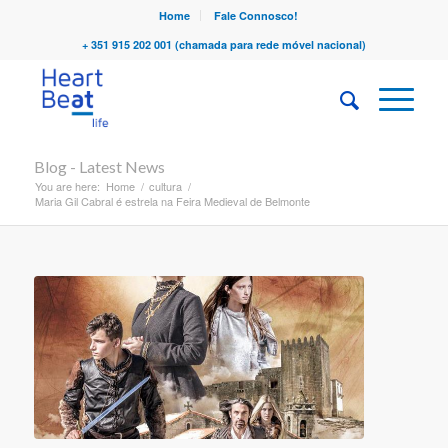
Home
Fale Connosco!
+ 351 915 202 001 (chamada para rede móvel nacional)
Blog - Latest News
You are here:
Home
/
cultura
/
Maria Gil Cabral é estrela na Feira Medieval de Belmonte