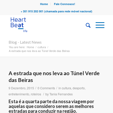
Home
Fale Connosco!
+ 351 915 202 001 (chamada para rede móvel nacional)
Blog - Latest News
You are here:
Home
/
cultura
/
A estrada que nos leva ao Túnel Verde das Beiras
A estrada que nos leva ao Túnel Verde
das Beiras
/
/
9 Dezembro, 2015
0 Comments
in
cultura
,
desporto
,
/
entretenimento
,
roteiros
by
Tania Fernandes
Esta é a quarta parte da nossa viagem por
aquelas que considero serem as melhores
estradas para conduzir na região.