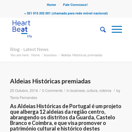
Home
Fale Connosco!
+ 351 915 202 001 (chamada para rede móvel nacional)
Blog - Latest News
You are here:
Home
/
business
/
Aldeias Históricas premiadas
Aldeias Históricas premiadas
/
/
/
25 Outubro, 2016
0 Comments
in
business
,
cultura
,
roteiros
by
Tania Fernandes
As Aldeias Históricas de Portugal é um projeto
que alberga 12 aldeias da região centro,
abrangendo os distritos da Guarda, Castelo
Branco e Coimbra, e que visa promover o
património cultural e histórico destes