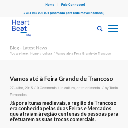
Home
Fale Connosco!
+ 351 915 202 001 (chamada para rede móvel nacional)
Blog - Latest News
You are here:
Home
/
cultura
/
Vamos até à Feira Grande de Trancoso
Vamos até à Feira Grande de Trancoso
/
/
/
27 Julho, 2015
0 Comments
in
cultura
,
entretenimento
by
Tania
Fernandes
Já por alturas medievais, a região de Trancoso
era conhecida pelas duas Feiras e Mercados
que atraiam à região centenas de pessoas para
efetuarem as suas trocas comerciais.