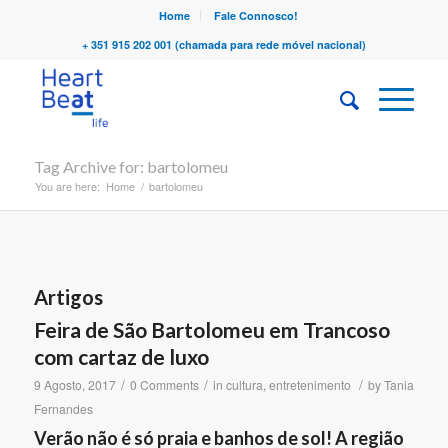
Home
Fale Connosco!
+ 351 915 202 001 (chamada para rede móvel nacional)
Tag Archive for: bartolomeu
You are here:
Home
/
bartolomeu
Artigos
Feira de São Bartolomeu em Trancoso
com cartaz de luxo
/
/
/
9 Agosto, 2017
0 Comments
in
cultura
,
entretenimento
by
Tania
Fernandes
Verão não é só praia e banhos de sol! A região