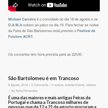
Mickael Carreira
é o convidado do dia 18 de agosto e os
D.A.M.A
sobem ao palco no dia 19. Para fechar as noites
da Feira de São Bartolomeu está previsto o
Festival de
Folclore ACRT
.
Os concertos tem hora prevista para as 22h30.
São Bartolomeu é em Trancoso
/
/
9 Agosto, 2016
0 Comments
in
cultura
,
entretenimento
,
roteiros
/
by
Tania Fernandes
É uma das maiores e mais antigas Feiras de
Portugal e chama a Trancoso milhares de
pessoas que de 12 a 21 de agosto procuram a