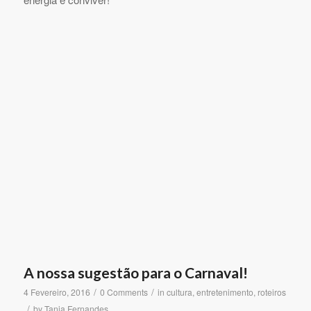
A nossa sugestão para o Carnaval!
/
/
4 Fevereiro, 2016
0 Comments
in
cultura
,
entretenimento
,
roteiros
/
by
Tania Fernandes