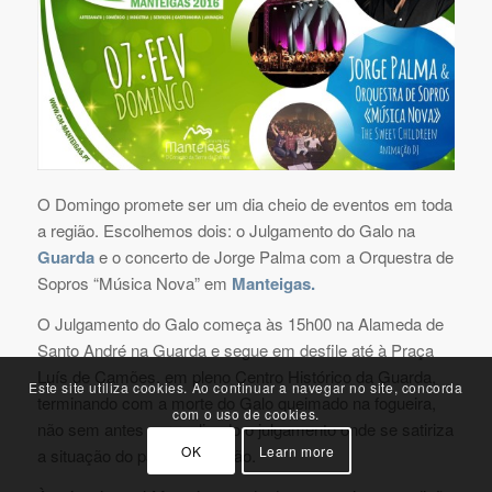
O Domingo promete ser um dia cheio de eventos em toda
a região. Escolhemos dois: o Julgamento do Galo na
Guarda
e o concerto de Jorge Palma com a Orquestra de
Sopros “Música Nova” em
Manteigas.
O Julgamento do Galo começa às 15h00 na Alameda de
Santo André na Guarda e segue em desfile até à Praça
Luís de Camões, em pleno Centro Histórico da Guarda,
Este site utiliza cookies. Ao continuar a navegar no site, concorda
terminando com a morte do Galo queimado na fogueira,
com o uso de cookies.
não sem antes ser realizado o julgamento onde se satiriza
OK
Learn more
a situação do país e da região.