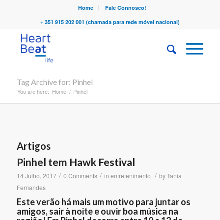
Home
Fale Connosco!
+ 351 915 202 001 (chamada para rede móvel nacional)
Tag Archive for: Pinhel
You are here:
Home
/
Pinhel
Artigos
Pinhel tem Hawk Festival
/
/
/
14 Julho, 2017
0 Comments
in
entretenimento
by
Tania
Fernandes
Este verão há mais um motivo para juntar os
amigos, sair à noite e ouvir boa música na