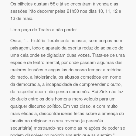
Os bilhetes custam 5€ e já se encontram à venda e as
sessões irão decorrer pelas 21h30 nos dias 10, 11, 12 e
13 de maio.
Uma peça de Teatro a não perder.
Osso, “… história literalmente no osso, sem corpos nem
paisagem, todo o aparato da escrita reduzido ao palco de
uma cela onde se digladiam duas vozes. Trata-se de uma
espécie de teatro mental, por onde passam algumas das
maiores tensões e angústias do nosso tempo: a retórica
do medo, a intolerância, os abusos cometidos em nome
da democracia, a incapacidade de compreender o outro,
de respeitar quem não pensa como nós. Rui Zink não faz
do duelo entre os dois homens mero veículo para um
qualquer discurso político. Em vez disso, e com muito
mais eficácia, descontrai ideias feitas sobre a ameaça do
fanatismo religioso e o seu reverso (a paranóia
securitária) mostrando-nos como as relações de poder se
podem dissolver no próprio absurdo que as sustém.”