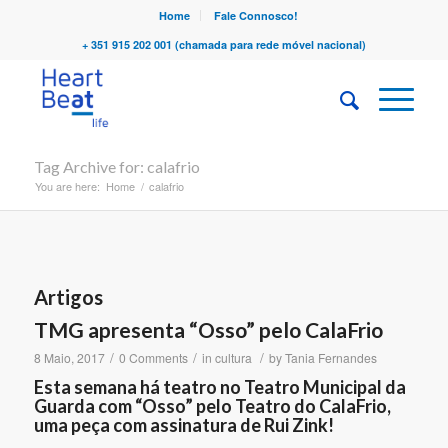
Home
Fale Connosco!
+ 351 915 202 001 (chamada para rede móvel nacional)
Tag Archive for: calafrio
You are here:
Home
/
calafrio
Artigos
TMG apresenta “Osso” pelo CalaFrio
/
/
/
8 Maio, 2017
0 Comments
in
cultura
by
Tania Fernandes
Esta semana há teatro no Teatro Municipal da
Guarda com “Osso” pelo Teatro do CalaFrio,
uma peça com assinatura de Rui Zink!