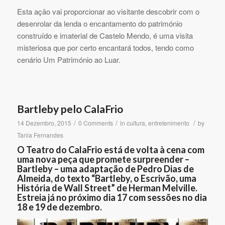
Esta ação vai proporcionar ao visitante descobrir com o
desenrolar da lenda o encantamento do património
construído e imaterial de Castelo Mendo, é uma visita
misteriosa que por certo encantará todos, tendo como
cenário Um Património ao Luar.
Bartleby pelo CalaFrio
/
/
/
14 Dezembro, 2015
0 Comments
in
cultura
,
entretenimento
by
Tania Fernandes
O Teatro do CalaFrio está de volta à cena com
uma nova peça que promete surpreender –
Bartleby – uma adaptação de Pedro Dias de
Almeida, do texto “Bartleby, o Escrivão, uma
História de Wall Street” de Herman Melville.
Estreia já no próximo dia 17 com sessões no dia
18 e 19 de dezembro.