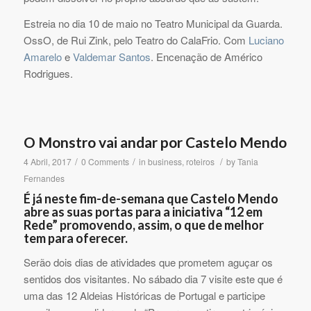
Estreia no dia 10 de maio no Teatro Municipal da Guarda.
OssO, de Rui Zink, pelo Teatro do CalaFrio. Com
Luciano
Amarelo
e
Valdemar Santos
. Encenação de Américo
Rodrigues.
O Monstro vai andar por Castelo Mendo
/
/
/
4 Abril, 2017
0 Comments
in
business
,
roteiros
by
Tania
Fernandes
É já neste fim-de-semana que Castelo Mendo
abre as suas portas para a iniciativa “12 em
Rede” promovendo, assim, o que de melhor
tem para oferecer.
Serão dois dias de atividades que prometem aguçar os
sentidos dos visitantes. No sábado dia 7 visite este que é
uma das 12 Aldeias Históricas de Portugal e participe