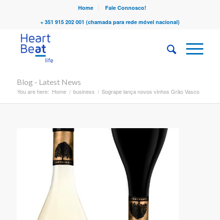
Home
Fale Connosco!
+ 351 915 202 001 (chamada para rede móvel nacional)
Blog - Latest News
You are here:
Home
/
business
/
Sogrape lança novos vinhos Grão Vasco