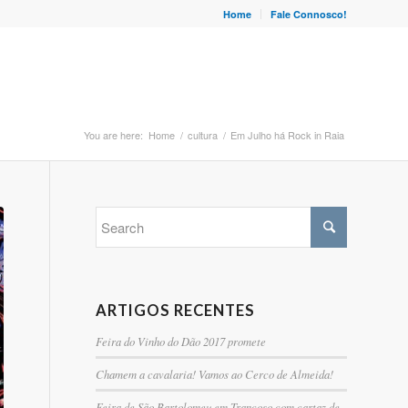
Home
Fale Connosco!
You are here:
Home
/
cultura
/
Em Julho há Rock in Raia
ARTIGOS RECENTES
Feira do Vinho do Dão 2017 promete
Chamem a cavalaria! Vamos ao Cerco de Almeida!
Feira de São Bartolomeu em Trancoso com cartaz de