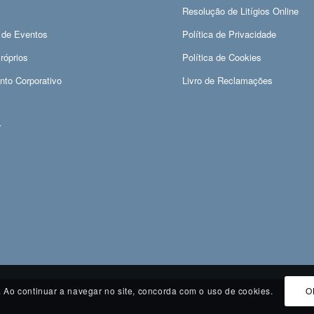
Resolução de Litígios Online
 de Eventos
Política de Privacidade
róprios
Política de Cookies
nto Corporativo
Livro de Reclamações
r
es. Ao continuar a navegar no site, concorda com o uso de cookies.
O