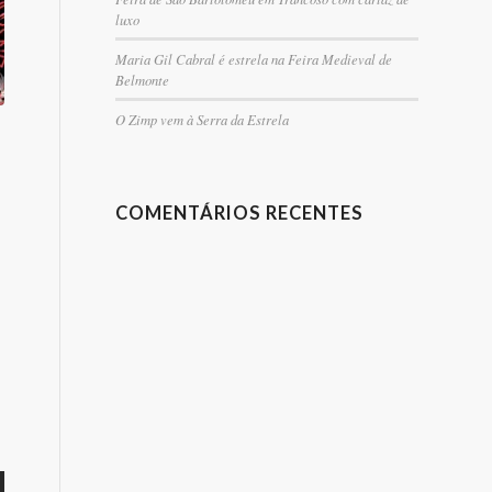
luxo
Maria Gil Cabral é estrela na Feira Medieval de
Belmonte
O Zimp vem à Serra da Estrela
COMENTÁRIOS RECENTES