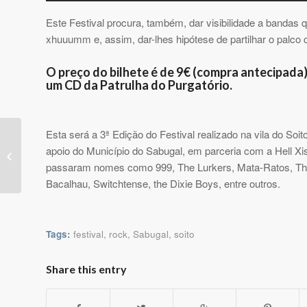
Este Festival procura, também, dar visibilidade a bandas
xhuuumm e, assim, dar-lhes hipótese de partilhar o palco
O preço do bilhete é de 9€ (compra antecipada)
um CD da Patrulha do Purgatório.
Esta será a 3ª Edição do Festival realizado na vila do So
Sogrape lança novos
apoio do Município do Sabugal, em parceria com a Hell Xi
vinhos Grão Vasco
passaram nomes como 999, The Lurkers, Mata-Ratos, The
Bacalhau, Switchtense, the Dixie Boys, entre outros.
Tags:
festival
,
rock
,
Sabugal
,
soito
Share this entry