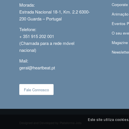
Morada:
Corporate
Estrada Nacional 18-1, Km. 2.2 6300-
Animação
230 Guarda – Portugal
Eventos P
Telefone:
O seu eve
+ 351 915 202 001
Magazine
(Chamada para a rede móvel
nacional)
Newslette
Mail:
geral@heartbeat.pt
Fale Connosco
Este site utiliza cooki
Designed and Developed by
Plataforma Jota