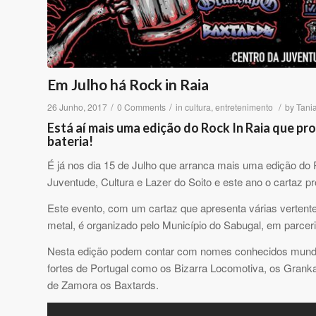
Em Julho há Rock in Raia
/
/
/
26 Junho, 2017
0 Comments
in
cultura
,
entretenimento
by
Tani
Está aí mais uma edição do Rock In Raia que pr
bateria!
É já nos dia 15 de Julho que arranca mais uma edição do
Juventude, Cultura e Lazer do Soito e este ano o cartaz p
Este evento, com um cartaz que apresenta várias vertentes
metal, é organizado pelo Município do Sabugal, em parcer
Nesta edição podem contar com nomes conhecidos mun
fortes de Portugal como os Bizarra Locomotiva, os Grank
de Zamora os Baxtards.