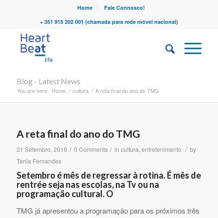
Home
Fale Connosco!
+ 351 915 202 001 (chamada para rede móvel nacional)
Blog - Latest News
You are here:
Home
/
cultura
/
A reta final do ano do TMG
A reta final do ano do TMG
/
/
/
21 Setembro, 2016
0 Comments
in
cultura
,
entretenimento
by
Tania Fernandes
Setembro é mês de regressar à rotina. É mês de
rentrée seja nas escolas, na Tv ou na
programação cultural. O
TMG já apresentou a programação para os próximos três