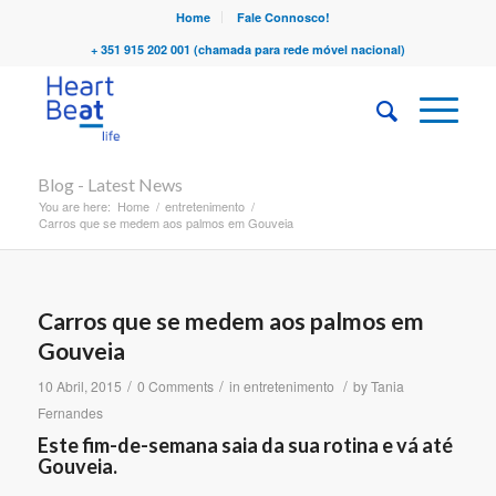
Home
Fale Connosco!
+ 351 915 202 001 (chamada para rede móvel nacional)
Blog - Latest News
You are here:
Home
/
entretenimento
/
Carros que se medem aos palmos em Gouveia
Carros que se medem aos palmos em
Gouveia
/
/
/
10 Abril, 2015
0 Comments
in
entretenimento
by
Tania
Fernandes
Este fim-de-semana saia da sua rotina e vá até
Gouveia.