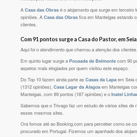
A
Casa das Obras
é o alojamento que surge em terceiro lu
opiniões. A
Casa das Obras
fica em Manteigas estando o s
clientes.
Com 91 pontos surge a Casa do Pastor, em Seia
Aqui foi o atendimento que chamou a atenção dos clientes
Em quinto lugar surge a
Pousada de Belmonte
com 90 pon
aspetos mais elogiados por quem visitou este espaço.
Do Top 10 fazem ainda parte as
Casas da Lapa
em Seia c
(1312 opiniões),
Casa Lagar da Alagoa
em Manteigas com
Manteigas, com 89 pontos (187 opiniões) e o
Inatel Linha
Sabemos que o Trivago faz um estudo de vários sites de 
esses mesmos sites.
Ora fomos até ao Booking.com para perceber como se com
procurado em Portugal. Fizemos um apanhado dos alojame