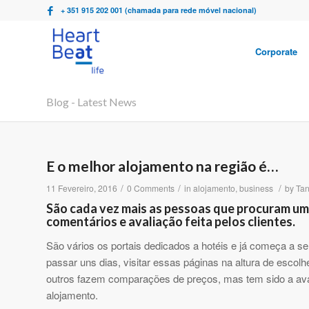
+ 351 915 202 001 (chamada para rede móvel nacional)
Corporate
Blog - Latest News
E o melhor alojamento na região é…
/
/
/
11 Fevereiro, 2016
0 Comments
in
alojamento
,
business
by
Tan
São cada vez mais as pessoas que procuram um 
comentários e avaliação feita pelos clientes.
São vários os portais dedicados a hotéis e já começa a se
passar uns dias, visitar essas páginas na altura de esco
outros fazem comparações de preços, mas tem sido a ava
alojamento.