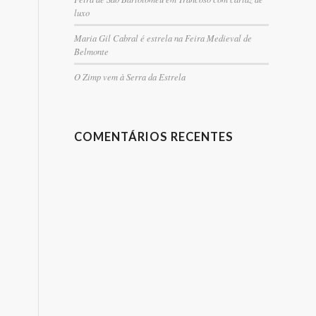
luxo
Maria Gil Cabral é estrela na Feira Medieval de
Belmonte
O Zimp vem à Serra da Estrela
COMENTÁRIOS RECENTES