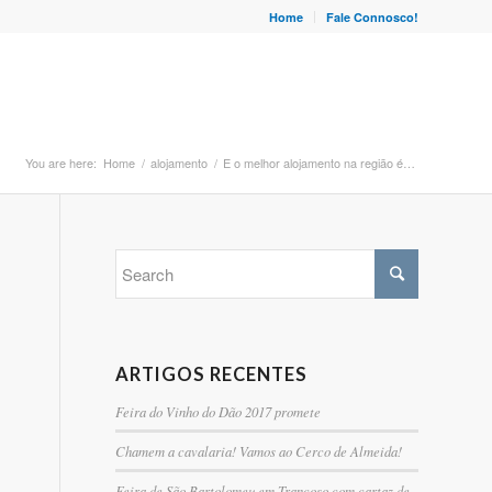
Home
Fale Connosco!
You are here:
Home
/
alojamento
/
E o melhor alojamento na região é…
ARTIGOS RECENTES
Feira do Vinho do Dão 2017 promete
Chamem a cavalaria! Vamos ao Cerco de Almeida!
Feira de São Bartolomeu em Trancoso com cartaz de