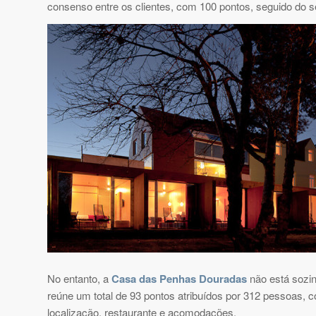
consenso entre os clientes, com 100 pontos, seguido do se
No entanto, a
Casa das Penhas Douradas
não está sozin
reúne um total de 93 pontos atribuídos por 312 pessoas, c
localização, restaurante e acomodações.