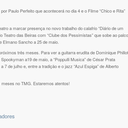
or Paulo Perfeito que acontecerá no dia 4 e o Filme “Chico e Rita”
ro a marcar presença no novo trabalho do calafrio “Diário de um
 e do Teatro das Beiras com “Clube dos Pessimistas” que sobe ao palc
 de Elmano Sancho a 25 de maio.
ximos três meses. Para ver a guitarra erudita de Dominique Phillo
de Spookyman a19 de maio, a “Poppulli Musica” de César Prata
a 7 de julho e, entre a tradição e o jazz “Azul Espiga” de Alberto
ês meses no TMG. Estaremos atentos!
adores