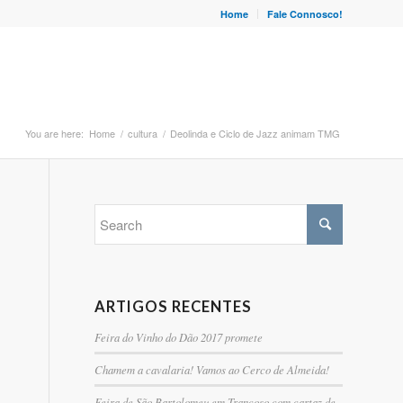
Home
Fale Connosco!
You are here:
Home
/
cultura
/
Deolinda e Ciclo de Jazz animam TMG
ARTIGOS RECENTES
Feira do Vinho do Dão 2017 promete
Chamem a cavalaria! Vamos ao Cerco de Almeida!
Feira de São Bartolomeu em Trancoso com cartaz de