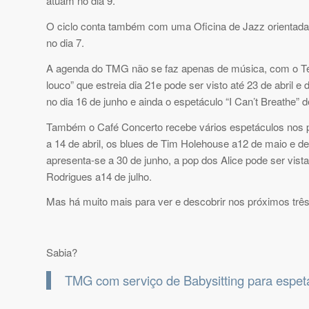
atuam no dia 9.
O ciclo conta também com uma Oficina de Jazz orientada p
no dia 7.
A agenda do TMG não se faz apenas de música, com o Teat
louco” que estreia dia 21e pode ser visto até 23 de abril
no dia 16 de junho e ainda o espetáculo “I Can’t Breathe”
Também o Café Concerto recebe vários espetáculos nos pró
a 14 de abril, os blues de Tim Holehouse a12 de maio e 
apresenta-se a 30 de junho, a pop dos Alice pode ser vista 
Rodrigues a14 de julho.
Mas há muito mais para ver e descobrir nos próximos tr
Sabia?
TMG com serviço de Babysitting para espet