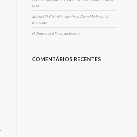
luxo
Maria Gil Cabral é estrela na Feira Medieval de
Belmonte
O Zimp vem à Serra da Estrela
COMENTÁRIOS RECENTES
o