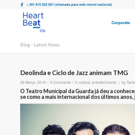
+ 351 915 202 001 (chamada para rede móvel nacional)
Corporate
Blog - Latest News
Deolinda e Ciclo de Jazz animam TMG
/
/
/
29 Março, 2016
0 Comments
in
cultura
,
entretenimento
by
Tani
O Teatro Municipal da Guarda já deu a conhece
se como a mais internacional dos últimos anos, j