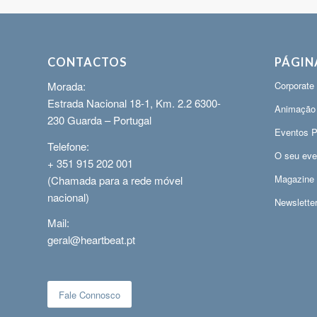
CONTACTOS
PÁGIN
Morada:
Corporate
Estrada Nacional 18-1, Km. 2.2 6300-
Animação
230 Guarda – Portugal
Eventos P
Telefone:
O seu eve
+ 351 915 202 001
Magazine
(Chamada para a rede móvel
nacional)
Newslette
Mail:
geral@heartbeat.pt
Fale Connosco