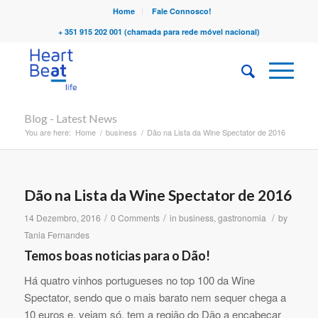
Home
Fale Connosco!
+ 351 915 202 001 (chamada para rede móvel nacional)
Blog - Latest News
You are here:
Home
/
business
/
Dão na Lista da Wine Spectator de 2016
Dão na Lista da Wine Spectator de 2016
/
/
/
14 Dezembro, 2016
0 Comments
in
business
,
gastronomia
by
Tania Fernandes
Temos boas noticias para o Dão!
Há quatro vinhos portugueses no top 100 da Wine
Spectator, sendo que o mais barato nem sequer chega a
10 euros e, vejam só, tem a região do Dão a encabeçar