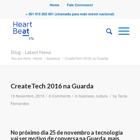
Home
Fale Connosco!
+ 351 915 202 001 (chamada para rede móvel nacional)
Blog - Latest News
You are here:
Home
/
business
/
CreateTech 2016 na Guarda
CreateTech 2016 na Guarda
/
/
/
15 Novembro, 2016
0 Comments
in
business
,
cultura
by
Tania
Fernandes
No próximo dia 25 de novembro a tecnologia
vai ser motivo de conversa na Guarda, mais