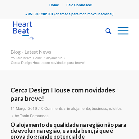
Home
Fale Connosco!
+ 351 915 202 001 (chamada para rede móvel nacional)
Blog - Latest News
You are here:
Home
/
alojamento
/
Cerca Design House com novidades para breve!
Cerca Design House com novidades
para breve!
/
/
11 Março, 2016
0 Comments
in
alojamento
,
business
,
roteiros
/
by
Tania Fernandes
O alojamento de qualidade na região não para
de evoluir na região, e ainda bem, já que é
prova do grande potencial de