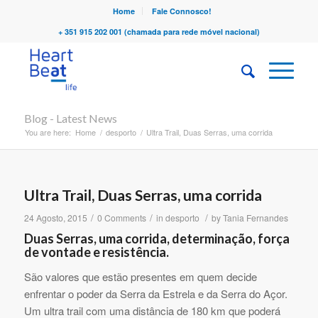
Home
Fale Connosco!
+ 351 915 202 001 (chamada para rede móvel nacional)
Blog - Latest News
You are here:
Home
/
desporto
/
Ultra Trail, Duas Serras, uma corrida
Ultra Trail, Duas Serras, uma corrida
/
/
/
24 Agosto, 2015
0 Comments
in
desporto
by
Tania Fernandes
Duas Serras, uma corrida, determinação, força
de vontade e resistência.
São valores que estão presentes em quem decide
enfrentar o poder da Serra da Estrela e da Serra do Açor.
Um ultra trail com uma distância de 180 km que poderá