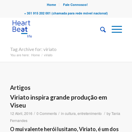
Home
Fale Connosco!
+ 351 915 202 001 (chamada para rede móvel nacional)
Tag Archive for: viriato
You are here:
Home
/
viriato
Artigos
Viriato inspira grande produção em
Viseu
/
/
/
12 Abril, 2016
0 Comments
in
cultura
,
entretenimento
by
Tania
Fernandes
O mui valente herói lusitano, Viriato, é um dos