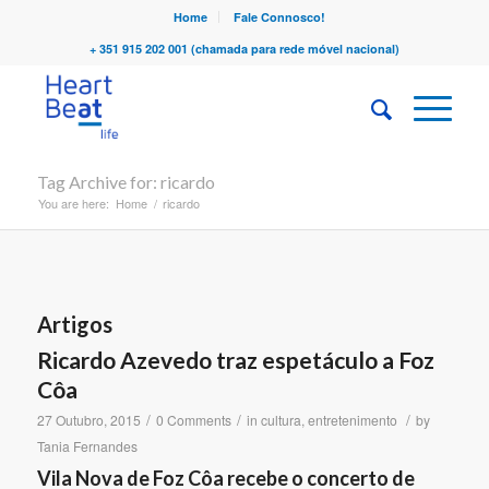
Home
Fale Connosco!
+ 351 915 202 001 (chamada para rede móvel nacional)
Tag Archive for: ricardo
You are here:
Home
/
ricardo
Artigos
Ricardo Azevedo traz espetáculo a Foz
Côa
/
/
/
27 Outubro, 2015
0 Comments
in
cultura
,
entretenimento
by
Tania Fernandes
Vila Nova de Foz Côa recebe o concerto de