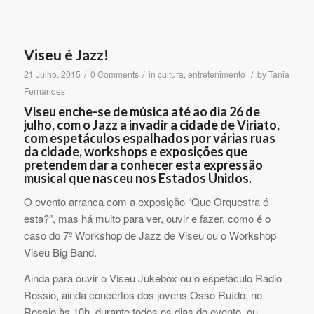
Viseu é Jazz!
/
/
/
21 Julho, 2015
0 Comments
in
cultura
,
entretenimento
by
Tania
Fernandes
Viseu enche-se de música até ao dia 26 de
julho, com o Jazz a invadir a cidade de Viriato,
com espetáculos espalhados por várias ruas
da cidade, workshops e exposições que
pretendem dar a conhecer esta expressão
musical que nasceu nos Estados Unidos.
O evento arranca com a exposição “Que Orquestra é
esta?”, mas há muito para ver, ouvir e fazer, como é o
caso do 7º Workshop de Jazz de Viseu ou o Workshop
Viseu Big Band.
Ainda para ouvir o Viseu Jukebox ou o espetáculo Rádio
Rossio, ainda concertos dos jovens Osso Ruído, no
Rossio às 10h, durante todos os dias do evento, ou