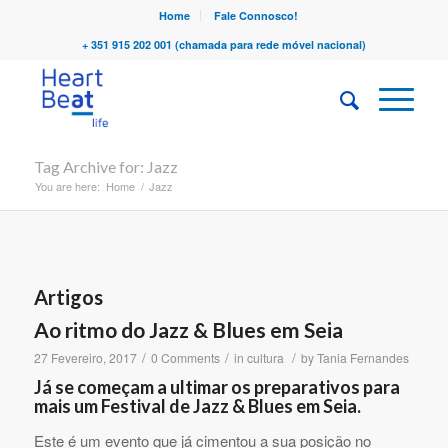
Home
Fale Connosco!
+ 351 915 202 001 (chamada para rede móvel nacional)
Tag Archive for: Jazz
You are here:
Home
/
Jazz
Artigos
Ao ritmo do Jazz & Blues em Seia
/
/
/
27 Fevereiro, 2017
0 Comments
in
cultura
by
Tania Fernandes
Já se começam a ultimar os preparativos para
mais um Festival de Jazz & Blues em Seia.
Este é um evento que já cimentou a sua posição no