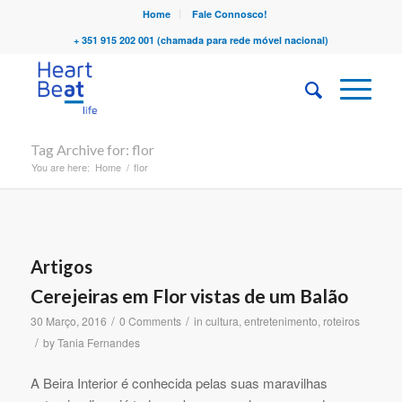
Home
Fale Connosco!
+ 351 915 202 001 (chamada para rede móvel nacional)
Tag Archive for: flor
You are here:
Home
/
flor
Artigos
Cerejeiras em Flor vistas de um Balão
/
/
30 Março, 2016
0 Comments
in
cultura
,
entretenimento
,
roteiros
/
by
Tania Fernandes
A Beira Interior é conhecida pelas suas maravilhas