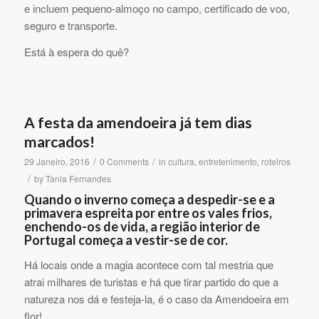
e incluem pequeno-almoço no campo, certificado de voo,
seguro e transporte.
Está à espera do quê?
A festa da amendoeira já tem dias
marcados!
/
/
29 Janeiro, 2016
0 Comments
in
cultura
,
entretenimento
,
roteiros
/
by
Tania Fernandes
Quando o inverno começa a despedir-se e a
primavera espreita por entre os vales frios,
enchendo-os de vida, a região interior de
Portugal começa a vestir-se de cor.
Há locais onde a magia acontece com tal mestria que
atrai milhares de turistas e há que tirar partido do que a
natureza nos dá e festeja-la, é o caso da Amendoeira em
flor!