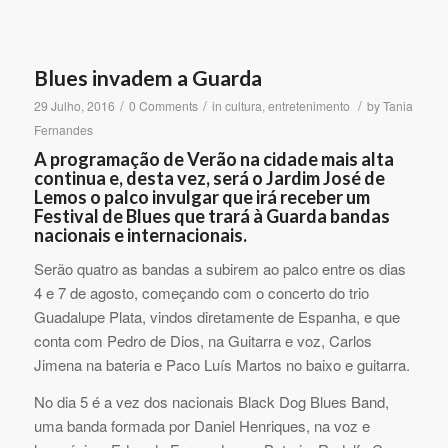
Blues invadem a Guarda
/
/
/
29 Julho, 2016
0 Comments
in
cultura
,
entretenimento
by
Tania
Fernandes
A programação de Verão na cidade mais alta
continua e, desta vez, será o Jardim José de
Lemos o palco invulgar que irá receber um
Festival de Blues que trará à Guarda bandas
nacionais e internacionais.
Serão quatro as bandas a subirem ao palco entre os dias
4 e 7 de agosto, começando com o concerto do trio
Guadalupe Plata, vindos diretamente de Espanha, e que
conta com Pedro de Dios, na Guitarra e voz, Carlos
Jimena na bateria e Paco Luís Martos no baixo e guitarra.
No dia 5 é a vez dos nacionais Black Dog Blues Band,
uma banda formada por Daniel Henriques, na voz e