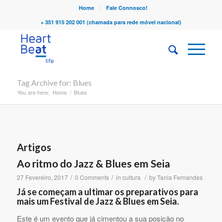
Home
Fale Connosco!
+ 351 915 202 001 (chamada para rede móvel nacional)
Tag Archive for: Blues
You are here:
Home
/
Blues
Artigos
Ao ritmo do Jazz & Blues em Seia
/
/
/
27 Fevereiro, 2017
0 Comments
in
cultura
by
Tania Fernandes
Já se começam a ultimar os preparativos para
mais um Festival de Jazz & Blues em Seia.
Este é um evento que já cimentou a sua posição no