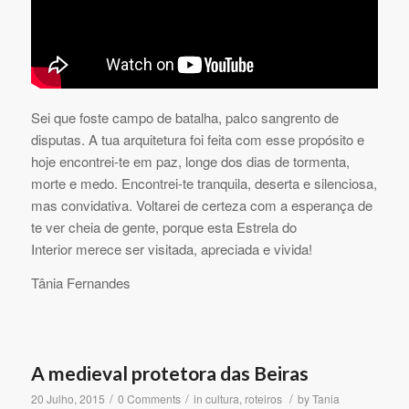
Sei que foste campo de batalha, palco sangrento de
disputas. A tua arquitetura foi feita com esse propósito e
hoje encontrei-te em paz, longe dos dias de tormenta,
morte e medo. Encontrei-te tranquila, deserta e silenciosa,
mas convidativa. Voltarei de certeza com a esperança de
te ver cheia de gente, porque esta Estrela do
Interior merece ser visitada, apreciada e vivida!
Tânia Fernandes
A medieval protetora das Beiras
/
/
/
20 Julho, 2015
0 Comments
in
cultura
,
roteiros
by
Tania