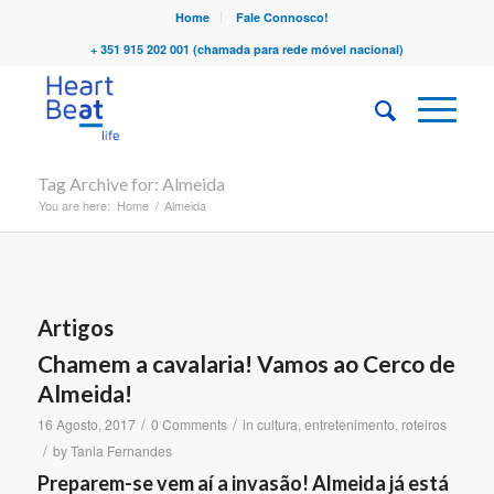
Home
Fale Connosco!
+ 351 915 202 001 (chamada para rede móvel nacional)
Tag Archive for: Almeida
You are here:
Home
/
Almeida
Artigos
Chamem a cavalaria! Vamos ao Cerco de
Almeida!
/
/
16 Agosto, 2017
0 Comments
in
cultura
,
entretenimento
,
roteiros
/
by
Tania Fernandes
Preparem-se vem aí a invasão! Almeida já está