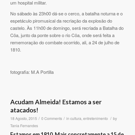
um hospital militar.
No sábado às 23h00 dá-se o cerco, a batalha noturna e o
espetáculo piromusical da recriação da explosão do
castelo. Às 11h00 de domingo, será recriada a Batalha do
Côa, junto da ponte sobre o rio Côa, onde será feita a
rememoração do combate ocorrido, ali, a 24 de julho de
1810.
fotografia: M.A Portilla
Acudam Almeida! Estamos a ser
atacados!
/
/
/
18 Agosto, 2015
0 Comments
in
cultura
,
entretenimento
by
Tania Fernandes
Estamos em 1810. Mais concretamente a 15 de