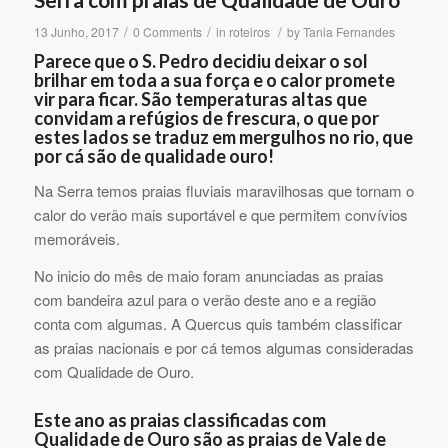
/
/
/
13 Junho, 2017
0 Comments
in
roteiros
by
Tania Fernandes
Parece que o S. Pedro decidiu deixar o sol
brilhar em toda a sua força e o calor promete
vir para ficar. São temperaturas altas que
convidam a refúgios de frescura, o que por
estes lados se traduz em mergulhos no rio, que
por cá são de qualidade ouro!
Na Serra temos praias fluviais maravilhosas que tornam o
calor do verão mais suportável e que permitem convívios
memoráveis.
No inicio do mês de maio foram anunciadas as praias
com bandeira azul para o verão deste ano e a região
conta com algumas. A Quercus quis também classificar
as praias nacionais e por cá temos algumas consideradas
com Qualidade de Ouro.
Este ano as praias classificadas com
Qualidade de Ouro são as praias de Vale de