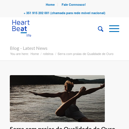
Home
Fale Connosco!
+ 351 915 202 001 (chamada para rede móvel nacional)
Blog - Latest News
You are here:
Home
/
roteiros
/
Serra com praias de Qualidade de Ouro
Serra com praias de Qualidade de Ouro