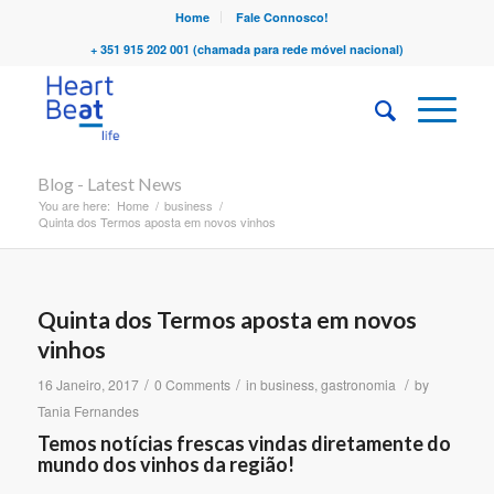
Home
Fale Connosco!
+ 351 915 202 001 (chamada para rede móvel nacional)
Blog - Latest News
You are here:
Home
/
business
/
Quinta dos Termos aposta em novos vinhos
Quinta dos Termos aposta em novos
vinhos
/
/
/
16 Janeiro, 2017
0 Comments
in
business
,
gastronomia
by
Tania Fernandes
Temos notícias frescas vindas diretamente do
mundo dos vinhos da região!