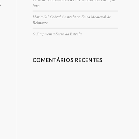
a
luxo
Maria Gil Cabral é estrela na Feira Medieval de
Belmonte
O Zimp vem à Serra da Estrela
COMENTÁRIOS RECENTES
s