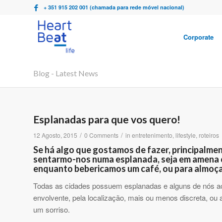
+ 351 915 202 001 (chamada para rede móvel nacional)
Corporate
Blog - Latest News
Esplanadas para que vos quero!
/
/
12 Agosto, 2015
0 Comments
in
entretenimento
,
lifestyle
,
roteiros
Se há algo que gostamos de fazer, principalment
sentarmo-nos numa esplanada, seja em amena ca
enquanto bebericamos um café, ou para almoçar
Todas as cidades possuem esplanadas e alguns de nós aca
envolvente, pela localização, mais ou menos discreta, o
um sorriso.