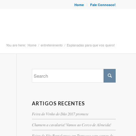
Home
Fale Connosco!
You are here:
Home
/
entretenimento
/
Esplanadas para que vos quero!
ARTIGOS RECENTES
Feira do Vinho do Dão 2017 promete
Chamem a cavalaria! Vamos ao Cerco de Almeida!
Feira de São Bartolomeu em Trancoso com cartaz de