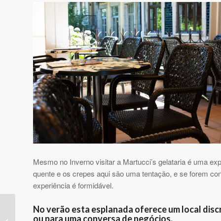
Mesmo no Inverno visitar a Martucci’s gelataria é uma ex
quente e os crepes aqui são uma tentação, e se forem c
experiência é formidável.
No verão esta esplanada oferece um local disc
ou para uma conversa de negócios.
Sogrape é a melhor do mundo