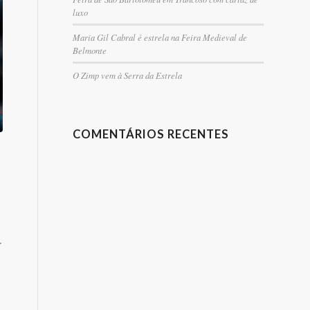
luxo
Maria Gil Cabral é estrela na Feira Medieval de
Belmonte
O Zimp vem à Serra da Estrela
COMENTÁRIOS RECENTES
r