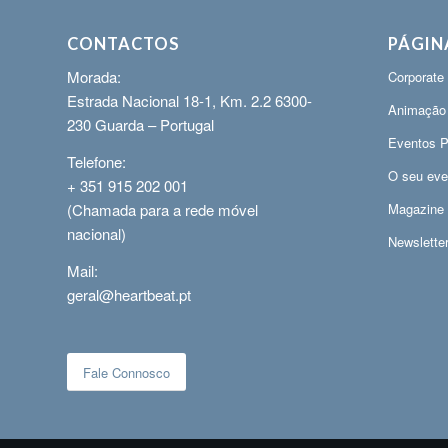
CONTACTOS
PÁGIN
Morada:
Corporate
Estrada Nacional 18-1, Km. 2.2 6300-
Animação
230 Guarda – Portugal
Eventos P
Telefone:
O seu eve
+ 351 915 202 001
Magazine
(Chamada para a rede móvel
nacional)
Newslette
Mail:
geral@heartbeat.pt
Fale Connosco