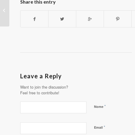
Share this entry
António Zambujo atua
no Teatro Municipal da
Guarda
Leave a Reply
Want to join the discussion?
Feel free to contribute!
*
Nome
*
Email