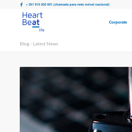
+ 351 915 202 001 (chamada para rede móvel nacional)
Corporate
Blog - Latest News