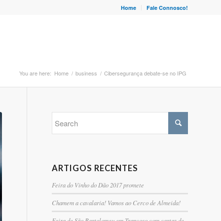
Home
Fale Connosco!
You are here:
Home
/
business
/
Cibersegurança debate-se no IPG
ARTIGOS RECENTES
Feira do Vinho do Dão 2017 promete
Chamem a cavalaria! Vamos ao Cerco de Almeida!
Feira de São Bartolomeu em Trancoso com cartaz de