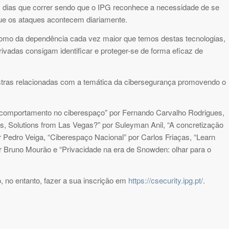
dias que correr sendo que o IPG reconhece a necessidade de se
ue os ataques acontecem diariamente.
como da dependência cada vez maior que temos destas tecnologias,
ivadas consigam identificar e proteger-se de forma eficaz de
stras relacionadas com a temática da cibersegurança promovendo o
do comportamento no ciberespaço” por Fernando Carvalho Rodrigues,
s, Solutions from Las Vegas?” por Suleyman Anil, “A concretização
 Pedro Veiga, “Ciberespaço Nacional” por Carlos Friaças, “Learn
or Bruno Mourão e “Privacidade na era de Snowden: olhar para o
, no entanto, fazer a sua inscrição em
https://csecurity.ipg.pt/
.