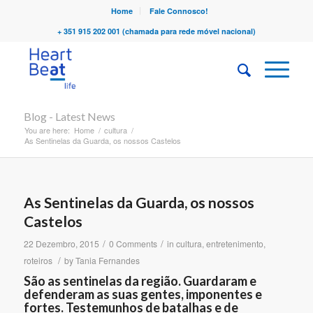
Home
Fale Connosco!
+ 351 915 202 001 (chamada para rede móvel nacional)
Blog - Latest News
You are here:
Home
/
cultura
/
As Sentinelas da Guarda, os nossos Castelos
As Sentinelas da Guarda, os nossos
Castelos
/
/
22 Dezembro, 2015
0 Comments
in
cultura
,
entretenimento
,
/
roteiros
by
Tania Fernandes
São as sentinelas da região. Guardaram e
defenderam as suas gentes, imponentes e
fortes. Testemunhos de batalhas e de