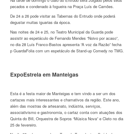
Na tarde de domingo o Galo do Entrudo será Julgado pelos seus
pecados e condenado à fogueira na Praça Luís de Camões.
De 24 a 26 pode visitar as Tabernas do Entrudo onde poderá
degustar muitas iguarias da época.
Nas noites de 24 e 25, no Teatro Municipal da Guarda pode
assistir ao espetáculo de Fernando Mendes “Noivo por acaso”,
no dia 28 Luís Franco-Bastos apresenta “A voz da Razão” fecha
p GuardaFolia com um espetáculo de Stand-up Comedy no TMG.
ExpoEstrela em Manteigas
Esta é a festa maior de Manteigas e tem vindo a ser um dos
cartazes mais interessantes e chamativos da região. Este ano,
além das mostras de artesanato, indústria, serviços,
associativismo e gastronomia, o cartaz conta com atuações dos
Quinta do Bill, Orquestra de Sopros “Música Nova” e Cleto no dia
25 de fevereiro.