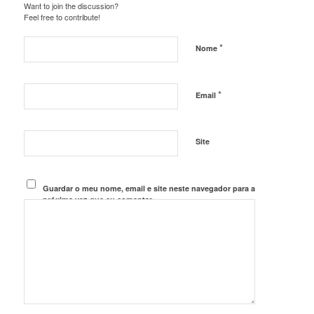
Want to join the discussion?
Feel free to contribute!
*
Nome
*
Email
Site
Guardar o meu nome, email e site neste navegador para a
próxima vez que eu comentar.