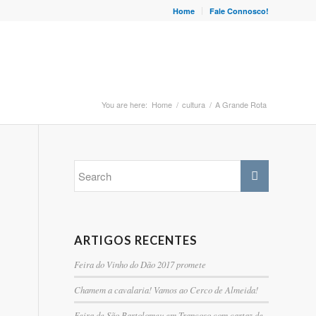
Home
Fale Connosco!
You are here:
Home
/
cultura
/
A Grande Rota
ARTIGOS RECENTES
Feira do Vinho do Dão 2017 promete
Chamem a cavalaria! Vamos ao Cerco de Almeida!
Feira de São Bartolomeu em Trancoso com cartaz de