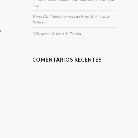
luxo
Maria Gil Cabral é estrela na Feira Medieval de
Belmonte
o
O Zimp vem à Serra da Estrela
COMENTÁRIOS RECENTES