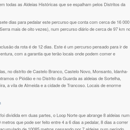
em todas as Aldeias Históricas que se espalham pelos Distritos da
 sete dias para pedalar este percurso que conta com cerca de 16 000
 Serra mais de oito vezes), num percurso diário de cerca de 97 km n
clusão da rota é de 12 dias. Este é um percurso pensado para ir de
ventura, com a garantia que terão locais onde podem comer e
as, no distrito de Castelo Branco, Castelo Novo, Monsanto, Idanha-
ntramos o Piódão e no Distrito da Guarda as aldeias de Sortelha,
ira, a vila de Almeida e a cidade de Trancoso. Locais de enorme
oi dividida em duas partes, o Loop Norte que abrange 8 aldeias num
ros que pode ser feito entre 4 a 6 dias a pedalar, 8 dias a correr
 acumulado de 10085 metros passando por 7 aldeias num período