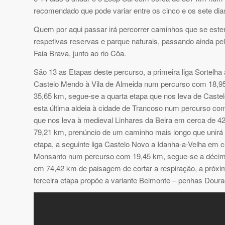
recomendado que pode variar entre os cinco e os sete dias 
Quem por aqui passar irá percorrer caminhos que se este
respetivas reservas e parque naturais, passando ainda pel
Faia Brava, junto ao rio Côa.
São 13 as Etapas deste percurso, a primeira liga Sortelha
Castelo Mendo à Vila de Almeida num percurso com 18,95 
35,65 km, segue-se a quarta etapa que nos leva de Castel
esta última aldeia à cidade de Trancoso num percurso c
que nos leva à medieval Linhares da Beira em cerca de 4
79,21 km, prenúncio de um caminho mais longo que unirá 
etapa, a seguinte liga Castelo Novo a Idanha-a-Velha em 
Monsanto num percurso com 19,45 km, segue-se a décima 
em 74,42 km de paisagem de cortar a respiração, a próxi
terceira etapa propõe a variante Belmonte – penhas Dour