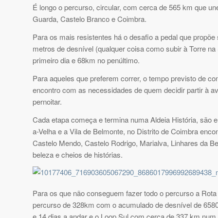
É longo o percurso, circular, com cerca de 565 km que un
Guarda, Castelo Branco e Coimbra.
Para os mais resistentes há o desafio a pedal que propõe
metros de desnível (qualquer coisa como subir à Torre na
primeiro dia e 68km no penúltimo.
Para aqueles que preferem correr, o tempo previsto de con
encontro com as necessidades de quem decidir partir à a
pernoitar.
Cada etapa começa e termina numa Aldeia História, são el
a-Velha e a Vila de Belmonte, no Distrito de Coimbra enco
Castelo Mendo, Castelo Rodrigo, Marialva, Linhares da Be
beleza e cheios de histórias.
Para os que não conseguem fazer todo o percurso a Rota f
percurso de 328km com o acumulado de desnível de 6580 met
e 14 dias a andar e o Loop Sul com cerca de 337 km num