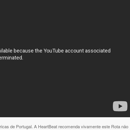
óricas de Portugal. A HeartBeat recomenda vivamente este Rota não