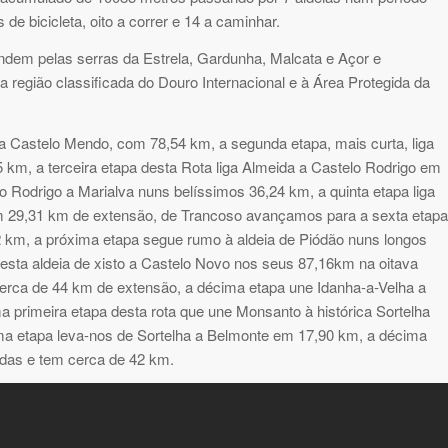
de bicicleta, oito a correr e 14 a caminhar.
ndem pelas serras da Estrela, Gardunha, Malcata e Açor e
a região classificada do Douro Internacional e à Área Protegida da
 a Castelo Mendo, com 78,54 km, a segunda etapa, mais curta, liga
km, a terceira etapa desta Rota liga Almeida a Castelo Rodrigo em
o Rodrigo a Marialva nuns belíssimos 36,24 km, a quinta etapa liga
om 29,31 km de extensão, de Trancoso avançamos para a sexta etapa
2 km, a próxima etapa segue rumo à aldeia de Piódão nuns longos
esta aldeia de xisto a Castelo Novo nos seus 87,16km na oitava
cerca de 44 km de extensão, a décima etapa une Idanha-a-Velha a
primeira etapa desta rota que une Monsanto à histórica Sortelha
ma etapa leva-nos de Sortelha a Belmonte em 17,90 km, a décima
adas e tem cerca de 42 km.