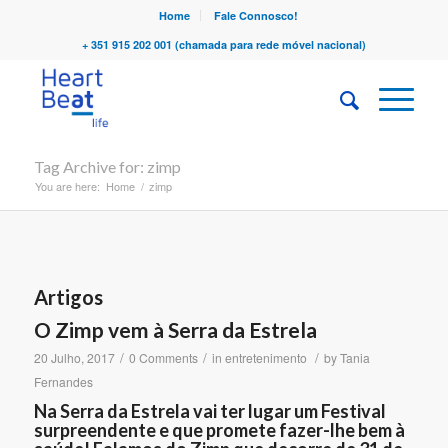
Home
Fale Connosco!
+ 351 915 202 001 (chamada para rede móvel nacional)
Tag Archive for: zimp
You are here:
Home
/
zimp
Artigos
O Zimp vem à Serra da Estrela
/
/
/
20 Julho, 2017
0 Comments
in
entretenimento
by
Tania
Fernandes
Na Serra da Estrela vai ter lugar um Festival
surpreendente e que promete fazer-lhe bem à