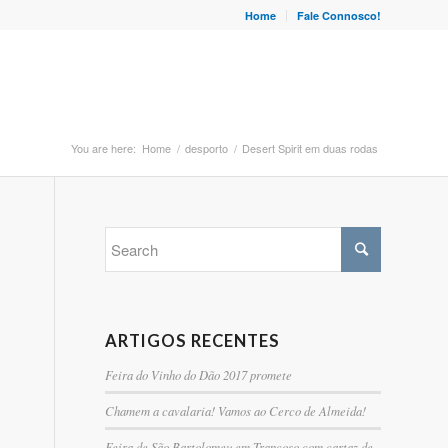
Home
Fale Connosco!
You are here:
Home
/
desporto
/
Desert Spirit em duas rodas
ARTIGOS RECENTES
Feira do Vinho do Dão 2017 promete
Chamem a cavalaria! Vamos ao Cerco de Almeida!
Feira de São Bartolomeu em Trancoso com cartaz de