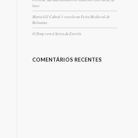
luxo
Maria Gil Cabral é estrela na Feira Medieval de
Belmonte
O Zimp vem à Serra da Estrela
COMENTÁRIOS RECENTES