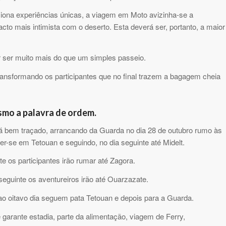
rciona experiências únicas, a viagem em Moto avizinha-se a
cto mais intimista com o deserto. Esta deverá ser, portanto, a maior
r ser muito mais do que um simples passeio.
ransformando os participantes que no final trazem a bagagem cheia
ismo a palavra de ordem.
está bem traçado, arrancando da Guarda no dia 28 de outubro rumo às
r-se em Tetouan e seguindo, no dia seguinte até Midelt.
e os participantes irão rumar até Zagora.
eguinte os aventureiros irão até Ouarzazate.
ao oitavo dia seguem pata Tetouan e depois para a Guarda.
garante estadia, parte da alimentação, viagem de Ferry,