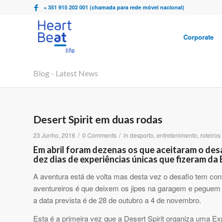
+ 351 915 202 001 (chamada para rede móvel nacional)
Corporate
Blog - Latest News
Desert Spirit em duas rodas
/
/
23 Junho, 2016
0 Comments
in
desporto
,
entretenimento
,
roteiros
Em abril foram dezenas os que aceitaram o desa
dez dias de experiências únicas que fizeram da
A aventura está de volta mas desta vez o desafio tem cont
aventureiros é que deixem os jipes na garagem e peguem
a data prevista é de 28 de outubro a 4 de novembro.
Esta é a primeira vez que a Desert Spirit organiza uma E