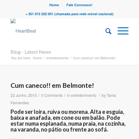
Home
Fale Connosco!
+ 351 915 202 001 (chamada para rede móvel nacional)
Blog - Latest News
You are here:
Home
/
entretenimento
/
Cum caneco!! em Belmonte!
Cum caneco!! em Belmonte!
/
/
/
22 Junho, 2015
0 Comments
in
entretenimento
by
Tania
Fernandes
Pode ser loira, ruiva ou morena. Alta e esguia,
baixa e anafada, em cone ou em balão. Pode
estar numa esplanada, numa praia, na cozinha,
na varanda, no pátio ou frente ao sofá.