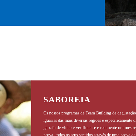
SABOREIA
Os nossos programas de Team Building de degustação 
iguarias das mais diversas regiões e especificamente 
garrafa de vinho e verifique se é realmente um mestre
prova, todos os seus sentidos através de uma prova de 