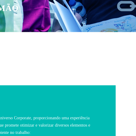
 MÃO
o universo Corporate, proporcionando uma experiência
 promete otimizar e valorizar diversos elementos e
iente no trabalho: