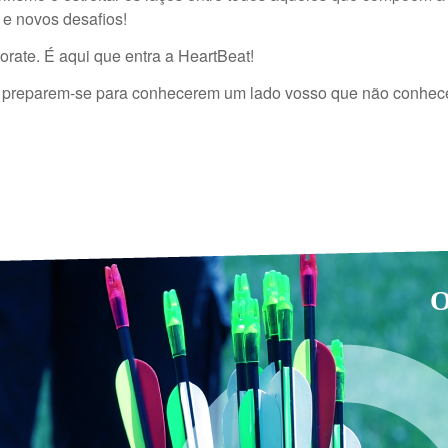
 e novos desafios!
rate. É aqui que entra a HeartBeat!
o e preparem-se para conhecerem um lado vosso que não conhec
A