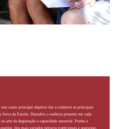
tem como principal objetivo dar a conhecer as principais
da Serra da Estrela. Descubra a essência presente em cada
 na arte da degustação e capacidade sensorial. Ponha a
queijos, dos mais variados petiscos tradicionais e apaixone-