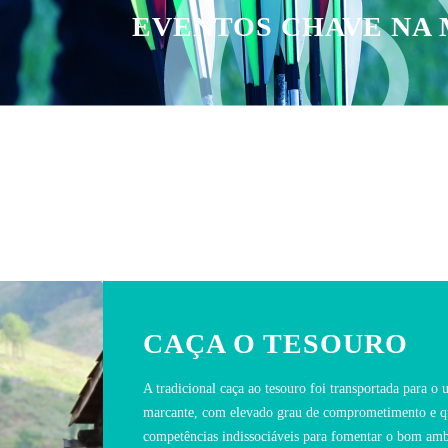
EVENTOS CHAVE NA
CAÇA O TESOURO
A tradicional caça ao tesouro foi transportada para 
marcante, com elevado grau de comprometimento e que
competências indissociáveis para fomentar o bom amb